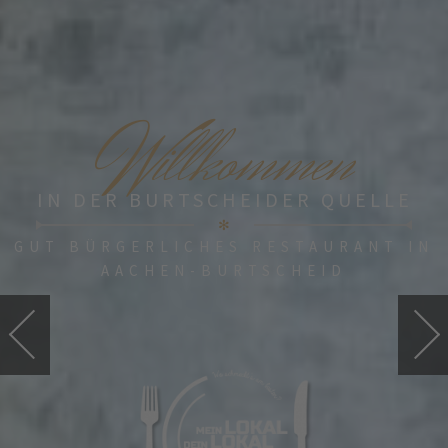
W
illkommen
IN DER BURTSCHEIDER QUELLE
✻
GUT BÜRGERLICHES RESTAURANT IN
AACHEN-BURTSCHEID