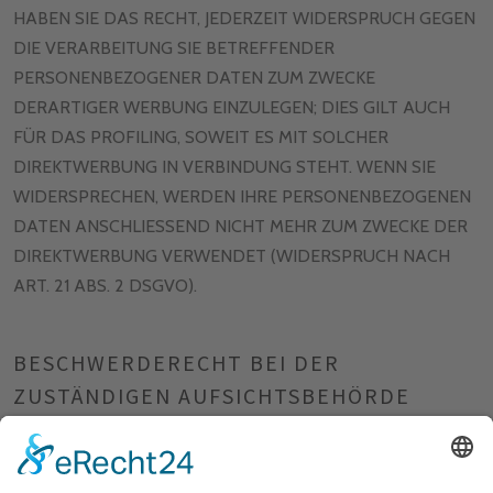
HABEN SIE DAS RECHT, JEDERZEIT WIDERSPRUCH GEGEN
DIE VERARBEITUNG SIE BETREFFENDER
PERSONENBEZOGENER DATEN ZUM ZWECKE
DERARTIGER WERBUNG EINZULEGEN; DIES GILT AUCH
FÜR DAS PROFILING, SOWEIT ES MIT SOLCHER
DIREKTWERBUNG IN VERBINDUNG STEHT. WENN SIE
WIDERSPRECHEN, WERDEN IHRE PERSONENBEZOGENEN
DATEN ANSCHLIESSEND NICHT MEHR ZUM ZWECKE DER
DIREKTWERBUNG VERWENDET (WIDERSPRUCH NACH
ART. 21 ABS. 2 DSGVO).
BESCHWERDE­RECHT BEI DER
ZUSTÄNDIGEN AUFSICHTS­BEHÖRDE
Im Falle von Verstößen gegen die DSGVO steht den
Betroffenen ein Beschwerderecht bei einer