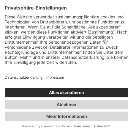
Aufsichtsbehörde, insbesondere in dem Mitgliedstaat ihres
gewöhnlichen Aufenthalts, ihres Arbeitsplatzes oder des Orts
des mutmaßlichen Verstoßes zu. Das Beschwerderecht
besteht unbeschadet anderweitiger verwaltungsrechtlicher
oder gerichtlicher Rechtsbehelfe.
RECHT AUF DATEN­ÜBERTRAG­BARKEIT
Sie haben das Recht, Daten, die wir auf Grundlage Ihrer
Einwilligung oder in Erfüllung eines Vertrags automatisiert
verarbeiten, an sich oder an einen Dritten in einem gängigen,
maschinenlesbaren Format aushändigen zu lassen. Sofern Sie
die direkte Übertragung der Daten an einen anderen
Verantwortlichen verlangen, erfolgt dies nur, soweit es
technisch machbar ist.