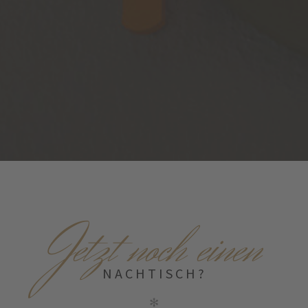
J
etzt noch einen
NACHTISCH?
✻